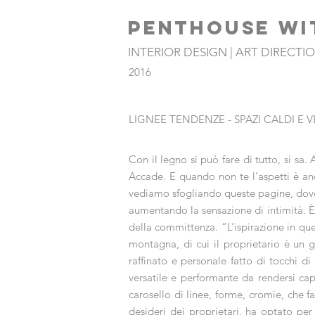
PENTHOUSE WI
INTERIOR DESIGN | ART DIRECTI
2016
LIGNEE TENDENZE - SPAZI CALDI E 
Con il legno si può fare di tutto, si sa
Accade. E quando non te l’aspetti è anc
vediamo sfogliando queste pagine, dove la
aumentando la sensazione di intimità. È
della committenza. “L’ispirazione in que
montagna, di cui il proprietario è un 
raffinato e personale fatto di tocchi d
versatile e performante da rendersi ca
carosello di linee, forme, cromie, che f
desideri dei proprietari, ha optato pe