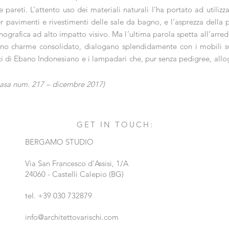
 pareti. L’attento uso dei materiali naturali l’ha portato ad utilizz
pavimenti e rivestimenti delle sale da bagno, e l’asprezza della pi
ografica ad alto impatto visivo. Ma l’ultima parola spetta all’arredo 
no charme consolidato, dialogano splendidamente con i mobili su 
ici di Ebano Indonesiano e i lampadari che, pur senza pedigree, all
oCasa num. 217 – dicembre 2017)
GET IN TOUCH:
BERGAMO STUDIO
Via San Francesco d'Assisi, 1/A
24060 - Castelli Calepio (BG)
tel. +39 030 732879
info@architettovarischi.com