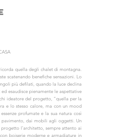
E
 CASA
 ricorda quella degli chalet di montagna.
oste scatenando benefiche sensazioni. Lo
ngoli più defilati, quando la luce declina
t ed esaudisce pienamente le aspettative
chi ideatore del progetto, “quella per la
fera e lo stesso calore, ma con un mood
e essenze profumate e la sua natura così
l pavimento, dai mobili agli oggetti. Un
 progetto l’architetto, sempre attento ai
i con boiserie moderne e armadiature in