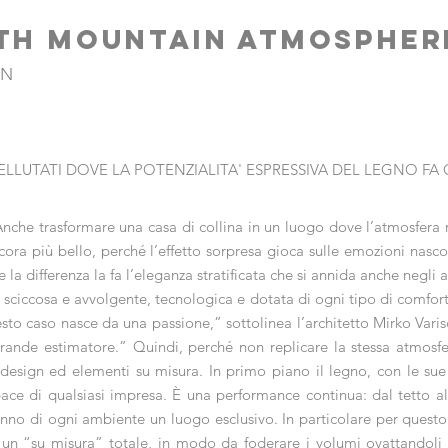
TH MOUNTAIN ATMOSPHER
ON
VELLUTATI DOVE LA POTENZIALITA' ESPRESSIVA DEL LEGNO FA
. Anche trasformare una casa di collina in un luogo dove l’atmosfera
ora più bello, perché l’effetto sorpresa gioca sulle emozioni nasc
 differenza la fa l’eleganza stratificata che si annida anche negli a
 sciccosa e avvolgente, tecnologica e dotata di ogni tipo di comfor
sto caso nasce da una passione,” sottolinea l’architetto Mirko Varis
grande estimatore.” Quindi, perché non replicare la stessa atmos
i design ed elementi su misura. In primo piano il legno, con le su
pace di qualsiasi impresa. È una performance continua: dal tetto a
anno di ogni ambiente un luogo esclusivo. In particolare per questo
r un “su misura” totale, in modo da foderare i volumi ovattandol